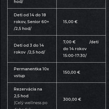
hod/
Deti od 14 do 18
rokov, Senior 60+
15,00 €
/2,5 hod/
7,00 € /deti
Deti od 3 do 14
do 14 rokov
rokov /2,5 hod/
15:00-17:30/
Permanentka 10x
150,00 €
vstup
Rezervácia na
2,5
hod
300,00 €
(Celý wellness po