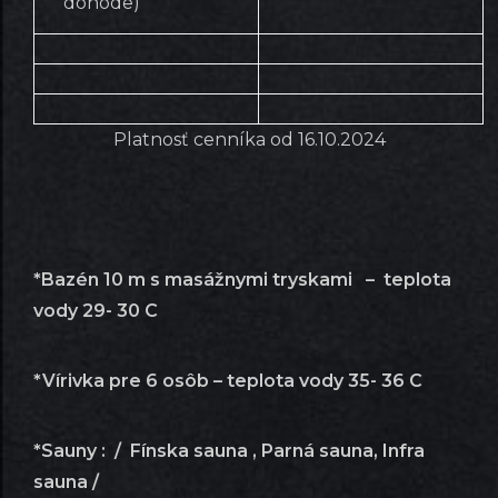
dohode)
Platnosť cenníka od 16.10.2024
*Bazén 10 m s masážnymi tryskami – teplota
vody 29- 30 C
*Vírivka pre 6 osôb – teplota vody 35- 36 C
*Sauny : / Fínska sauna , Parná sauna, Infra
sauna /