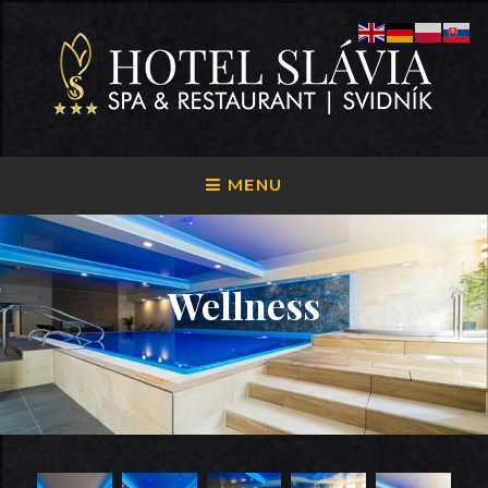
Skip
to
content
HOTEL SLÁVIA SVIDNÍK
Ubytovanie
MENU
Wellness
POSTED
ON