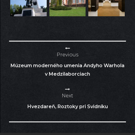
Navigácia
Previous
v
Múzeum moderného umenia Andyho Warhola
článku
v Medzilaborciach
Next
Hvezdareň, Roztoky pri Svidníku