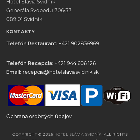
Hotel Slávia Svidník
Generála Svobodu 706/37
089 01 Svidník
KONTAKTY
Telefón Restaurant:
+421 902836969
Telefón Recepcia:
+421 944 606 126
Email:
recepcia@hotelslaviasvidnik.sk
Ochrana osobných údajov.
COPYRIGHT © 2026
HOTEL SLÁVIA SVIDNÍK
. ALL RIGHTS