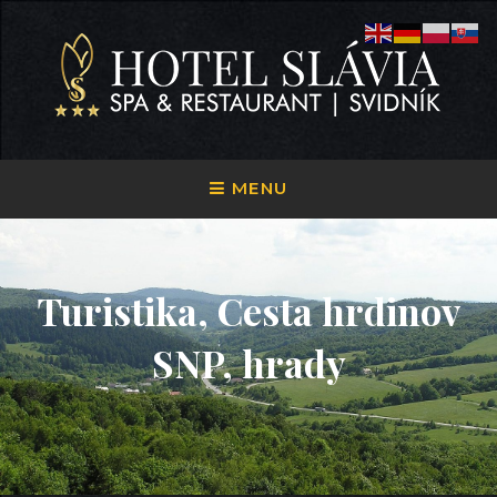
Skip
to
content
HOTEL SLÁVIA SVIDNÍK
Ubytovanie
MENU
Turistika, Cesta hrdinov
SNP, hrady
POSTED
ON